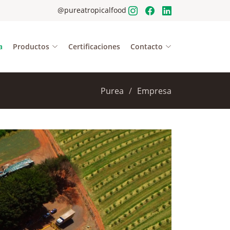
@pureatropicalfood
a
Productos
Certificaciones
Contacto
Purea
Empresa